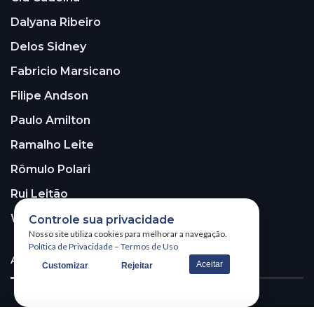
Dalyana Ribeiro
Delos Sidney
Fabricio Marsicano
Filipe Andson
Paulo Amilton
Ramalho Leite
Rômulo Polari
Rui Leitão
Walter Santos
Controle sua privacidade
Nosso site utiliza cookies para melhorar a navegação.
Política de Privacidade
–
Termos de Uso
ASSINE A NOSSA NEWSLETTER!
Aceitar
Customizar
Rejeitar