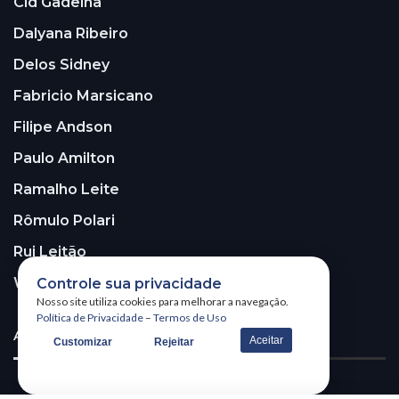
Cid Gadelha
Dalyana Ribeiro
Delos Sidney
Fabricio Marsicano
Filipe Andson
Paulo Amilton
Ramalho Leite
Rômulo Polari
Rui Leitão
Walter Santos
Controle sua privacidade
Nosso site utiliza cookies para melhorar a navegação.
Política de Privacidade
–
Termos de Uso
ASSINE A NOSSA NEWSLETTER!
Aceitar
Customizar
Rejeitar