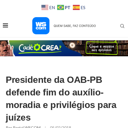
PT
EN
ES
Presidente da OAB-PB
defende fim do auxílio-
moradia e privilégios para
juízes
Por
Portal WSCOM
05/02/2018