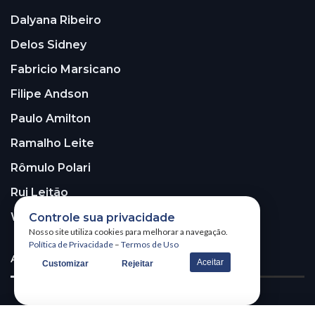
Dalyana Ribeiro
Delos Sidney
Fabricio Marsicano
Filipe Andson
Paulo Amilton
Ramalho Leite
Rômulo Polari
Rui Leitão
Walter Santos
Controle sua privacidade
Nosso site utiliza cookies para melhorar a navegação.
Política de Privacidade
–
Termos de Uso
ASSINE A NOSSA NEWSLETTER!
Aceitar
Customizar
Rejeitar