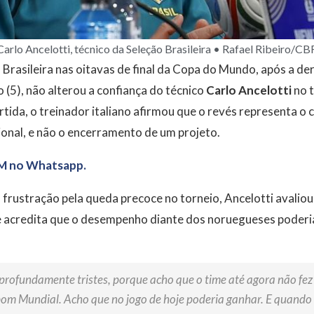
Carlo Ancelotti, técnico da Seleção Brasileira • Rafael Ribeiro/CB
Brasileira nas oitavas de final da Copa do Mundo, após a der
(5), não alterou a confiança do técnico
Carlo Ancelotti
no t
rtida, o treinador italiano afirmou que o revés representa 
ional, e não o encerramento de um projeto.
M no Whatsapp.
ustração pela queda precoce no torneio, Ancelotti avaliou 
 acredita que o desempenho diante dos noruegueses poderia
profundamente tristes, porque acho que o time até agora não fe
bom Mundial. Acho que no jogo de hoje poderia ganhar. E quando