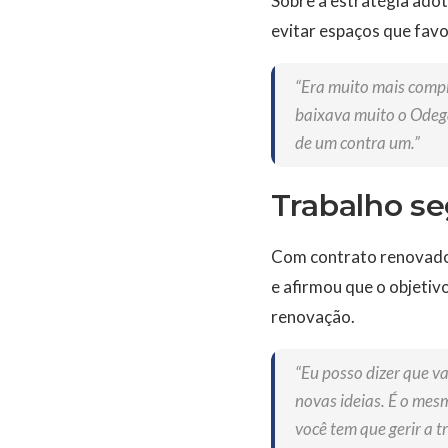
Sobre a estratégia adot
evitar espaços que fav
“Era muito mais compl
baixava muito o Odega
de um contra um.”
Trabalho se
Com contrato renovado a
e afirmou que o objetiv
renovação.
“Eu posso dizer que v
novas ideias. É o mesm
você tem que gerir a 