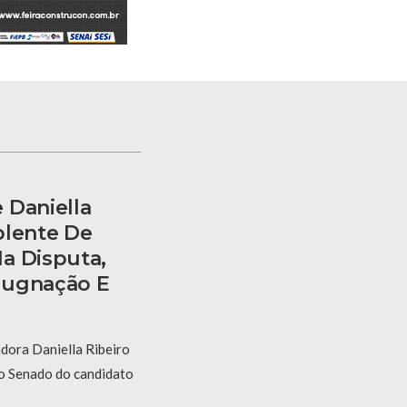
 Daniella
plente De
a Disputa,
pugnação E
dora Daniella Ribeiro
ao Senado do candidato