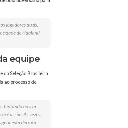
 de bola adversária para
os jogadores atrás,
elocidade de Haaland
da equipe
 da Seleção Brasileira
cia ao processo de
r, tentando buscar
te é assim. Às vezes,
 gerir esta derrota