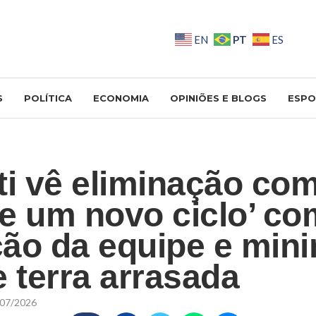
PT
EN
ES
S
POLÍTICA
ECONOMIA
OPINIÕES E BLOGS
ESPO
ti vê eliminação co
 de um novo ciclo’ co
ão da equipe e mini
e terra arrasada
07/2026