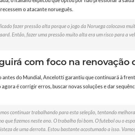
ada, o italiano explicou que optou por não pressionar a saída
orecessem o atacante norueguês.
icado fazer pressão alta porque o jogo da Noruega colocava muit
ard. Então, fazer uma pressão muito alta era um risco para a v
guirá com foco na renovação 
ntes do Mundial, Ancelotti garantiu que continuará à frente
o agora é corrigir erros, buscar novas soluções e dar sequên
amos continuar trabalhando para esta seleção, tentando melhora
o que fizemos neste ano. O trabalho foi bom. O futebol ou o espor
tristeza de uma derrota. Estou bastante acostumado a isso. Vamos