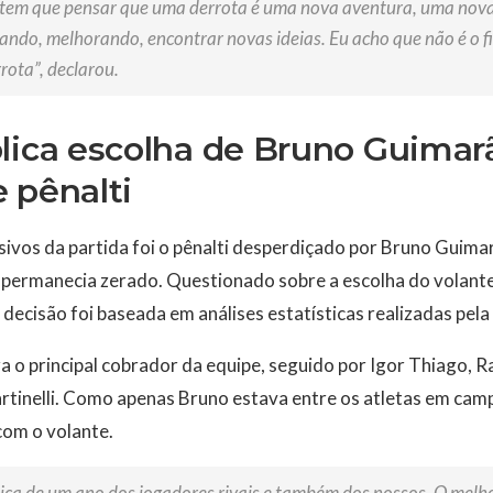
tem que pensar que uma derrota é uma nova aventura, uma nov
ando, melhorando, encontrar novas ideias. Eu acho que não é o fi
rota”, declarou.
lica escolha de Bruno Guimar
 pênalti
vos da partida foi o pênalti desperdiçado por Bruno Guimar
 permanecia zerado. Questionado sobre a escolha do volant
 decisão foi baseada em análises estatísticas realizadas pela
 o principal cobrador da equipe, seguido por Igor Thiago, R
rtinelli. Como apenas Bruno estava entre os atletas em ca
com o volante.
ica de um ano dos jogadores rivais e também dos nossos. O melho