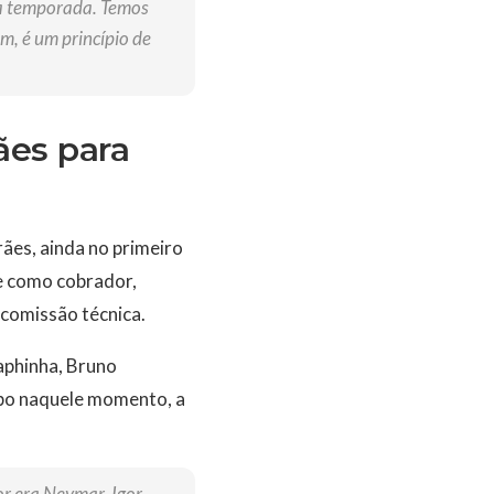
a temporada. Temos
m, é um princípio de
ães para
ães, ainda no primeiro
e como cobrador,
 comissão técnica.
aphinha, Bruno
mpo naquele momento, a
r era Neymar, Igor