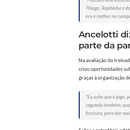
Thiago, Raphinha e de
era o melhor no campo
Ancelotti d
parte da pa
Na avaliação do treina
criou oportunidades suf
graças à organização de
“Eu acho que o jogo, 
segunda também, quand
frescura, para dar mai