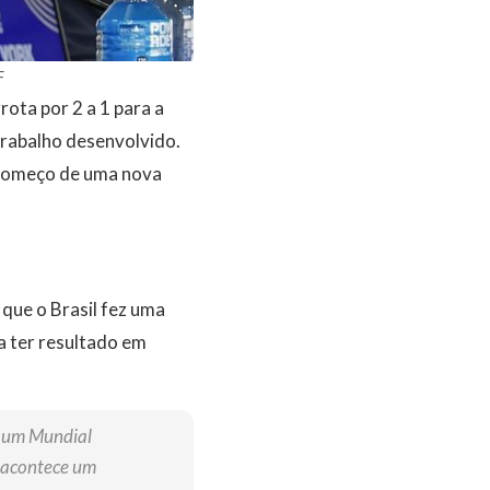
F
rota por 2 a 1 para a
rabalho desenvolvido.
o começo de uma nova
que o Brasil fez uma
 ter resultado em
z um Mundial
 acontece um