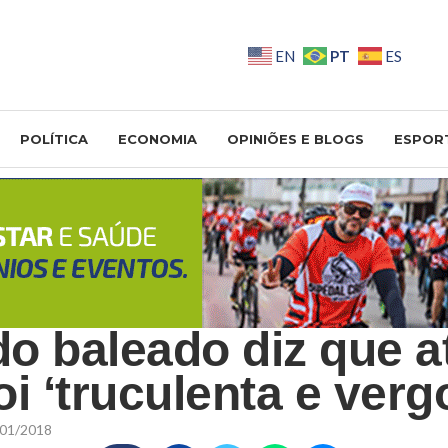
PT
EN
ES
POLÍTICA
ECONOMIA
OPINIÕES E BLOGS
ESPOR
o baleado diz que a
oi ‘truculenta e ver
01/2018