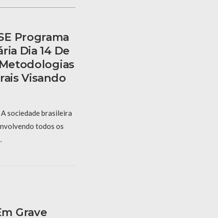
SE Programa
ria Dia 14 De
r Metodologias
rais Visando
A sociedade brasileira
 envolvendo todos os
…
Em Grave