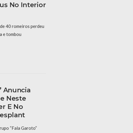
s No Interior
 de 40 romeiros perdeu
ta e tombou
” Anuncia
e Neste
er E No
esplant
rupo “Fala Garoto”