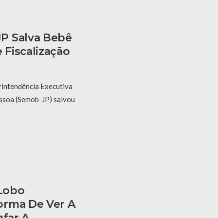
P Salva Bebê
Fiscalização
rintendência Executiva
ssoa (Semob-JP) salvou
 Lobo
orma De Ver A
afar A