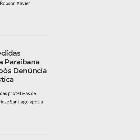
e Robson Xavier
edidas
a Paraibana
Após Denúncia
tica
das protetivas de
ieze Santiago após a