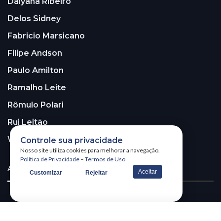
Dalyana Ribeiro
Delos Sidney
Fabricio Marsicano
Filipe Andson
Paulo Amilton
Ramalho Leite
Rômulo Polari
Rui Leitão
Walter Santos
Controle sua privacidade
Nosso site utiliza cookies para melhorar a navegação.
Política de Privacidade
–
Termos de Uso
ASSINE A NOSSA NEWSLETTER!
Aceitar
Customizar
Rejeitar
Receba nossa newsletter