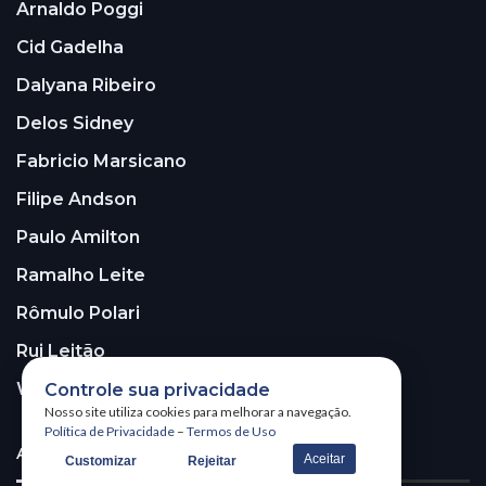
Arnaldo Poggi
Cid Gadelha
Dalyana Ribeiro
Delos Sidney
Fabricio Marsicano
Filipe Andson
Paulo Amilton
Ramalho Leite
Rômulo Polari
Rui Leitão
Walter Santos
Controle sua privacidade
Nosso site utiliza cookies para melhorar a navegação.
Política de Privacidade
–
Termos de Uso
ASSINE A NOSSA NEWSLETTER!
Aceitar
Customizar
Rejeitar