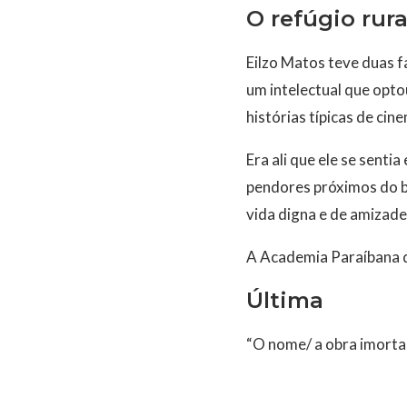
O refúgio rura
Eilzo Matos teve duas fa
um intelectual que opto
histórias típicas de cin
Era ali que ele se sent
pendores próximos do b
vida digna e de amizade
A Academia Paraíbana d
Última
“O nome/ a obra imortal