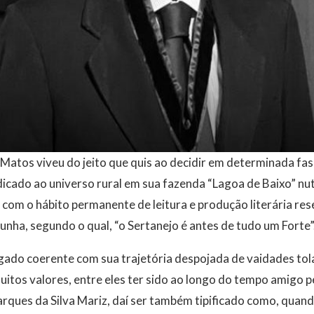
o Matos viveu do jeito que quis ao decidir em determinada fas
icado ao universo rural em sua fazenda “Lagoa de Baixo” nu
l com o hábito permanente de leitura e produção literária re
unha, segundo o qual, “o Sertanejo é antes de tudo um Forte”
gado coerente com sua trajetória despojada de vaidades tol
uitos valores, entre eles ter sido ao longo do tempo amigo p
ques da Silva Mariz, daí ser também tipificado como, qua