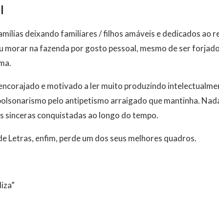
l
mílias deixando familiares / filhos amáveis e dedicados ao re
u morar na fazenda por gosto pessoal, mesmo de ser forjado
ema.
ia encorajado e motivado a ler muito produzindo intelectualm
olsonarismo pelo antipetismo arraigado que mantinha. Nada
s sinceras conquistadas ao longo do tempo.
e Letras, enfim, perde um dos seus melhores quadros.
iza”