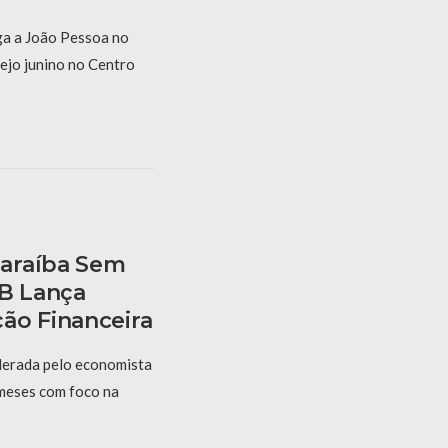
a a João Pessoa no
ejo junino no Centro
araíba Sem
PB Lança
ão Financeira
derada pelo economista
 meses com foco na