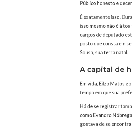
Público honesto e decen
É exatamente isso. Duran
isso mesmo não é à toa 
cargos de deputado est
posto que consta em seu 
Sousa, sua terra natal.
A capital de 
Em vida, Eilzo Matos go
tempo em que sua prefer
Há de se registrar tam
como Evandro Nóbrega.
gostava de se encontra