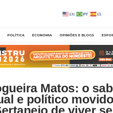
PT
EN
ES
POLÍTICA
ECONOMIA
OPINIÕES E BLOGS
ESPO
ogueira Matos: o sab
ual e político movid
Sertanejo de viver s