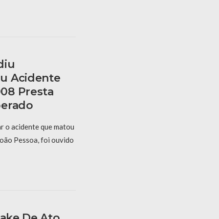
diu
u Acidente
08 Presta
berado
r o acidente que matou
oão Pessoa, foi ouvido
Fake De Ato