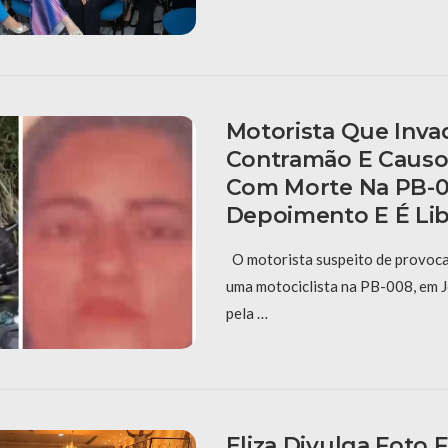
Motorista Que Inva
Contramão E Causo
Com Morte Na PB-0
Depoimento E É Li
O motorista suspeito de provoca
uma motociclista na PB-008, em J
pela …
Eliza Divulga Foto 