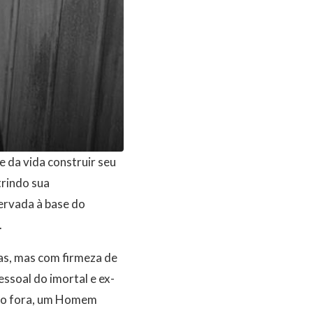
e da vida construir seu
trindo sua
servada à base do
.
as, mas com firmeza de
essoal do imortal e ex-
ndo fora, um Homem