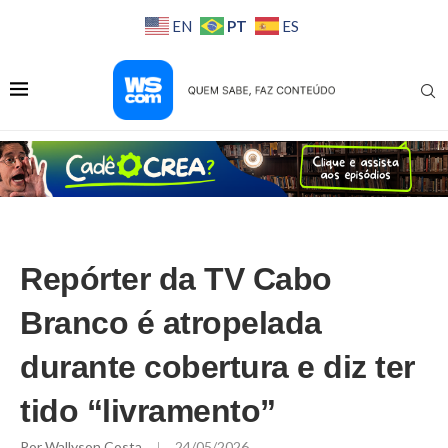
PT
EN
ES
Repórter da TV Cabo
Branco é atropelada
durante cobertura e diz ter
tido “livramento”
Por
Wallyson Costa
24/05/2026