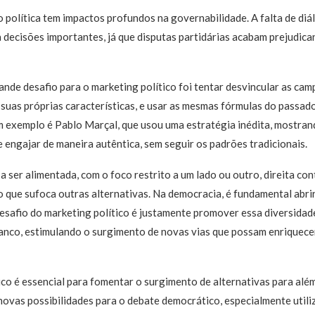
 política tem impactos profundos na governabilidade. A falta de diá
a decisões importantes, já que disputas partidárias acabam prejudica
ande desafio para o marketing político foi tentar desvincular as ca
 suas próprias características, e usar as mesmas fórmulas do passa
Um exemplo é Pablo Marçal, que usou uma estratégia inédita, mostr
 engajar de maneira autêntica, sem seguir os padrões tradicionais.
a ser alimentada, com o foco restrito a um lado ou outro, direita con
o que sufoca outras alternativas. Na democracia, é fundamental abri
desafio do marketing político é justamente promover essa diversida
anco, estimulando o surgimento de novas vias que possam enriquecer
tico é essencial para fomentar o surgimento de alternativas para além
novas possibilidades para o debate democrático, especialmente util