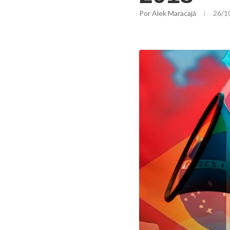
Por
Alek Maracajá
26/1