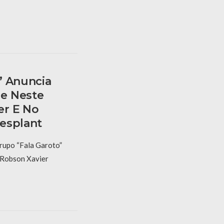
” Anuncia
e Neste
er E No
esplant
rupo “Fala Garoto”
e Robson Xavier