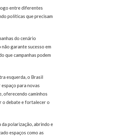
logo entre diferentes
ndo políticas que precisam
mpanhas do cenário
do não garante sucesso em
ando que campanhas podem
tra esquerda, o Brasil
r espaço para novas
de, oferecendo caminhos
 o debate e fortalecer o
 da polarização, abrindo e
izado espaços como as