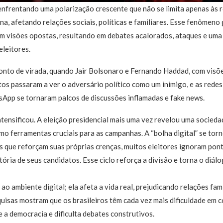
nfrentando uma polarização crescente que não se limita apenas às r
ana, afetando relações sociais, políticas e familiares. Esse fenômen
m visões opostas, resultando em debates acalorados, ataques e um
eleitores.
onto de virada, quando Jair Bolsonaro e Fernando Haddad, com visõe
tos passaram a ver o adversário político como um inimigo, e as rede
sApp se tornaram palcos de discussões inflamadas e fake news.
ntensificou. A eleição presidencial mais uma vez revelou uma socieda
mo ferramentas cruciais para as campanhas. A “bolha digital” se torn
que reforçam suas próprias crenças, muitos eleitores ignoram ponto
ória de seus candidatos. Esse ciclo reforça a divisão e torna o diál
 ao ambiente digital; ela afeta a vida real, prejudicando relações fam
quisas mostram que os brasileiros têm cada vez mais dificuldade em
e a democracia e dificulta debates construtivos.