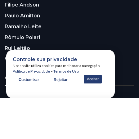
Filipe Andson
Paulo Amilton
Ramalho Leite
Rômulo Polari
Rui Leitão
Walter Santos
Controle sua privacidade
Nosso site utiliza cookies para melhorar a navegação.
Política de Privacidade
–
Termos de Uso
ASSINE A NOSSA NEWSLETTER!
Aceitar
Customizar
Rejeitar
Receba nossa newsletter
@2026 – All Right Reserved. WSCOM