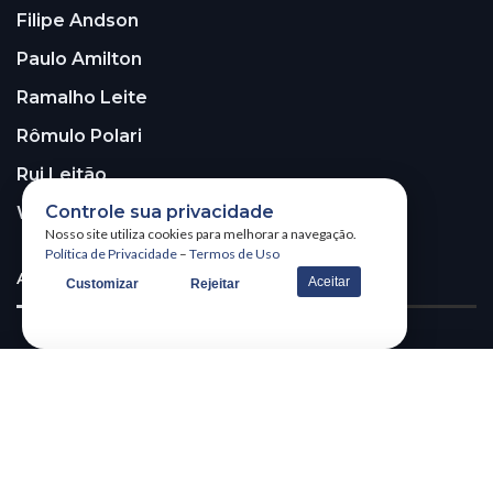
Filipe Andson
Paulo Amilton
Ramalho Leite
Rômulo Polari
Rui Leitão
Controle sua privacidade
Walter Santos
Nosso site utiliza cookies para melhorar a navegação.
Política de Privacidade
–
Termos de Uso
ASSINE A NOSSA NEWSLETTER!
Aceitar
Customizar
Rejeitar
Receba nossa newsletter
@2026 – All Right Reserved. WSCOM