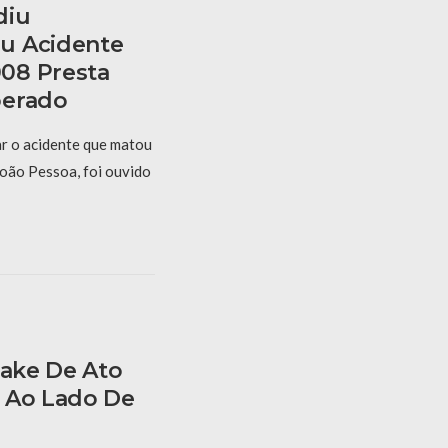
diu
u Acidente
08 Presta
berado
r o acidente que matou
oão Pessoa, foi ouvido
Fake De Ato
 Ao Lado De