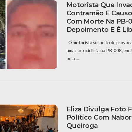
Motorista Que Inva
Contramão E Causo
Com Morte Na PB-0
Depoimento E É Li
O motorista suspeito de provoca
uma motociclista na PB-008, em J
pela …
Eliza Divulga Foto 
Político Com Nabor
Queiroga