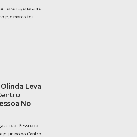
 Teixeira, criaram o
hoje, o marco foi
Olinda Leva
Centro
Pessoa No
a a João Pessoa no
ejo junino no Centro