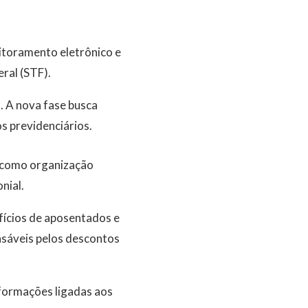
itoramento eletrônico e
ral (STF).
. A nova fase busca
s previdenciários.
, como organização
nial.
ícios de aposentados e
nsáveis pelos descontos
formações ligadas aos