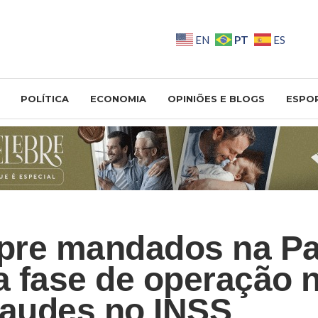
PT
EN
ES
POLÍTICA
ECONOMIA
OPINIÕES E BLOGS
ESPO
pre mandados na Pa
 fase de operação n
raudes no INSS