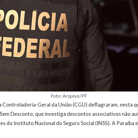
Foto: Arquivo/PF
e a Controladoria-Geral da União (CGU) deflagraram, nesta q
Sem Desconto, que investiga descontos associativos não a
s do Instituto Nacional do Seguro Social (INSS). A Paraíba e