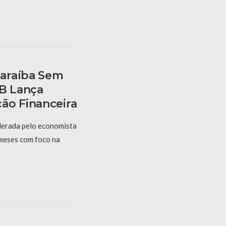
araíba Sem
PB Lança
ão Financeira
derada pelo economista
 meses com foco na