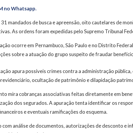
M no Whatsapp.
 31 mandados de busca e apreensão, oito cautelares de mon
ivas. As ordens foram expedidas pelo Supremo Tribunal Fede
ação ocorre em Pernambuco, São Paulo e no Distrito Federal
ções sobre a atuação do grupo suspeito de fraudar benefício
gação apura possíveis crimes contra a administração pública
previdenciário, ocultação de patrimônio e dilapidação patrimo
o mira cobranças associativas feitas diretamente em benef
zação dos segurados. A apuração tenta identificar os respo
inanceiros e eventuais ramificações do esquema.
o com análise de documentos, autorizações de desconto e in