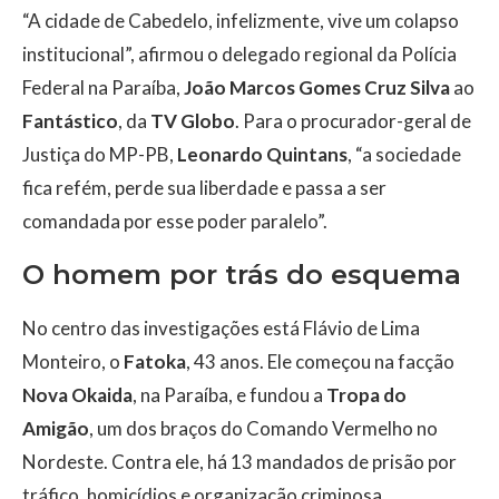
“A cidade de Cabedelo, infelizmente, vive um colapso
institucional”, afirmou o delegado regional da Polícia
Federal na Paraíba,
João Marcos Gomes Cruz Silva
ao
Fantástico
, da
TV Globo
. Para o procurador-geral de
Justiça do MP-PB,
Leonardo Quintans
, “a sociedade
fica refém, perde sua liberdade e passa a ser
comandada por esse poder paralelo”.
O homem por trás do esquema
No centro das investigações está Flávio de Lima
Monteiro, o
Fatoka
, 43 anos. Ele começou na facção
Nova Okaida
, na Paraíba, e fundou a
Tropa do
Amigão
, um dos braços do Comando Vermelho no
Nordeste. Contra ele, há 13 mandados de prisão por
tráfico, homicídios e organização criminosa.