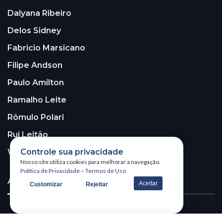
Dalyana Ribeiro
Delos Sidney
Fabricio Marsicano
Filipe Andson
Paulo Amilton
Ramalho Leite
Rômulo Polari
Rui Leitão
Controle sua privacidade
Walter Santos
Nosso site utiliza cookies para melhorar a navegação.
Política de Privacidade
–
Termos de Uso
ASSINE A NOSSA NEWSLETTER!
Aceitar
Customizar
Rejeitar