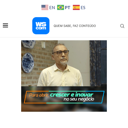
PT
EN
ES