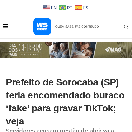
PT
EN
ES
Prefeito de Sorocaba (SP)
teria encomendado buraco
‘fake’ para gravar TikTok;
veja
Servidores acusam gestão de abrir vala