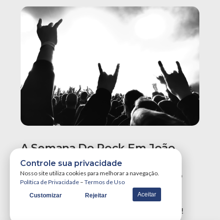
A Semana Do Rock Em João
Pessoa Promete Um Dos
Controle sua privacidade
Maiores Finais De Semana Do
Nosso site utiliza cookies para melhorar a navegação.
Política de Privacidade
–
Termos de Uso
Ano!
Aceitar
Customizar
Rejeitar
A Semana do Rock em João Pessoa tá destruidora!