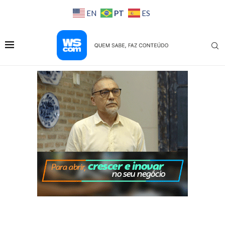
PT
EN
ES