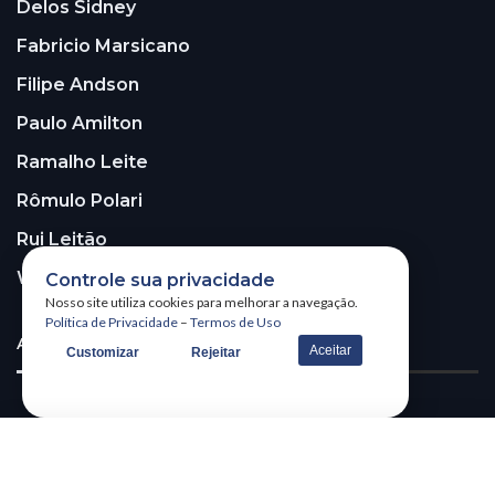
Delos Sidney
Fabricio Marsicano
Filipe Andson
Paulo Amilton
Ramalho Leite
Rômulo Polari
Rui Leitão
Walter Santos
Controle sua privacidade
Nosso site utiliza cookies para melhorar a navegação.
Política de Privacidade
–
Termos de Uso
ASSINE A NOSSA NEWSLETTER!
Aceitar
Customizar
Rejeitar
Receba nossa newsletter