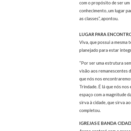
com o propósito de ser um 
conhecimento, um lugar par
as classes”, apontou.
LUGAR PARA ENCONTR
Viva, que possui a mesma t
planejado para estar inte
“Por ser uma estrutura sem
visão aos remanescentes d
que nós nos encontraremos
Trindade. É lá que nós no
espaço com a magnitude da 
sirva à cidade, que sirva a
completou.
IGREJAS E BANDA CIDAD
Arena contará com a prese