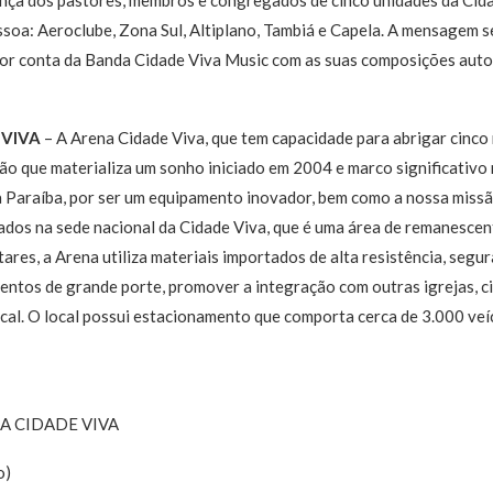
soa: Aeroclube, Zona Sul, Altiplano, Tambiá e Capela. A mensagem s
por conta da Banda Cidade Viva Music com as suas composições autorai
 VIVA
– A Arena Cidade Viva, que tem capacidade para abrigar cinco 
 que materializa um sonho iniciado em 2004 e marco significativo n
a Paraíba, por ser um equipamento inovador, bem como a nossa missã
ados na sede nacional da Cidade Viva, que é uma área de remanescen
res, a Arena utiliza materiais importados de alta resistência, segur
entos de grande porte, promover a integração com outras igrejas, c
cal. O local possui estacionamento que comporta cerca de 3.000 veí
A CIDADE VIVA
o)