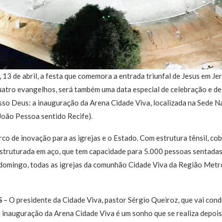
13 de abril, a festa que comemora a entrada triunfal de Jesus em Je
tro evangelhos, será também uma data especial de celebração e de 
sso Deus: a inauguração da Arena Cidade Viva, localizada na Sede N
João Pessoa sentido Recife).
co de inovação para as igrejas e o Estado. Com estrutura tênsil, 
 estruturada em aço, que tem capacidade para 5.000 pessoas sentadas,
e domingo, todas as igrejas da comunhão Cidade Viva da Região Metr
S
– O presidente da Cidade Viva, pastor Sérgio Queiroz, que vai cond
 inauguração da Arena Cidade Viva é um sonho que se realiza depois