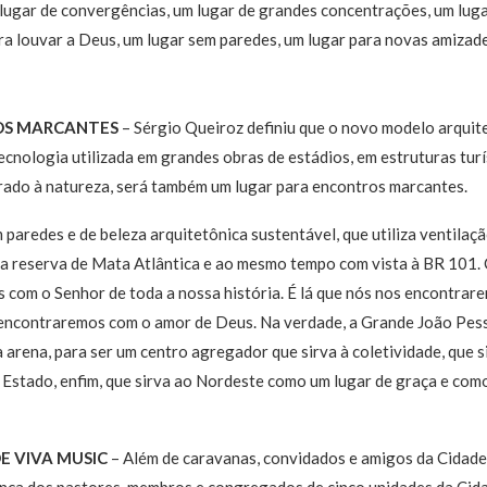
lugar de convergências, um lugar de grandes concentrações, um luga
a louvar a Deus, um lugar sem paredes, um lugar para novas amizad
OS MARCANTES
– Sérgio Queiroz definiu que o novo modelo arquit
ecnologia utilizada em grandes obras de estádios, em estruturas tur
grado à natureza, será também um lugar para encontros marcantes.
 paredes e de beleza arquitetônica sustentável, que utiliza ventilaç
a reserva de Mata Atlântica e ao mesmo tempo com vista à BR 101. 
 com o Senhor de toda a nossa história. É lá que nós nos encontrar
s encontraremos com o amor de Deus. Na verdade, a Grande João Pes
arena, para ser um centro agregador que sirva à coletividade, que si
o Estado, enfim, que sirva ao Nordeste como um lugar de graça e como
E VIVA MUSIC
– Além de caravanas, convidados e amigos da Cidade
nça dos pastores, membros e congregados de cinco unidades da Cid