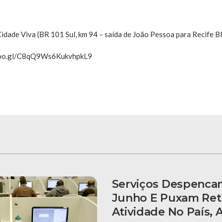
idade Viva (BR 101 Sul, km 94 – saída de João Pessoa para Recife B
.goo.gl/C8qQ9Ws6KukvhpkL9
Serviços Despenca
Junho E Puxam Ret
Atividade No País,