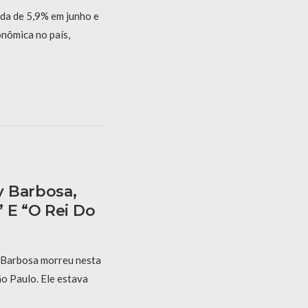
eda de 5,9% em junho e
onômica no país,
y Barbosa,
 E “O Rei Do
 Barbosa morreu nesta
ão Paulo. Ele estava