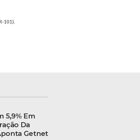
R-101).
m 5,9% Em
ração Da
 Aponta Getnet