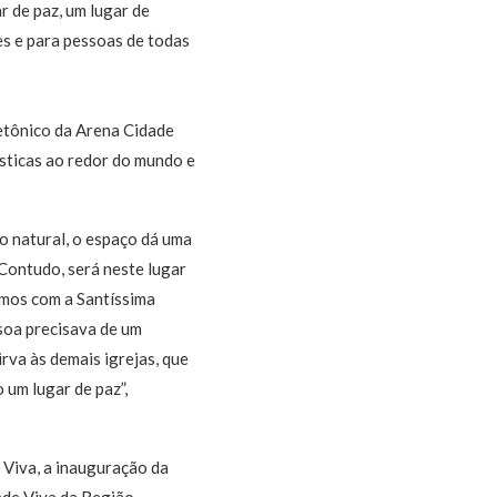
r de paz, um lugar de
es e para pessoas de todas
etônico da Arena Cidade
ísticas ao redor do mundo e
ão natural, o espaço dá uma
Contudo, será neste lugar
emos com a Santíssima
soa precisava de um
rva às demais igrejas, que
 um lugar de paz”,
 Viva, a inauguração da
ade Viva da Região