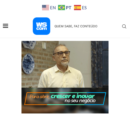
PT
EN
ES