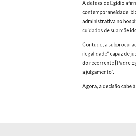
A defesa de Egídio afir
contemporaneidade, bloq
administrativa no hospi
cuidados de sua mãe ido
Contudo, a subprocurad
ilegalidade” capaz de ju
do recorrente [Padre Eg
a julgamento”.
Agora, a decisão cabe à