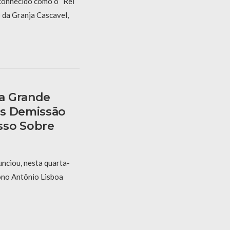
conhecido como o “Rei
 da Granja Cascavel,
a Grande
ós Demissão
sso Sobre
nciou, nesta quarta-
cono Antônio Lisboa