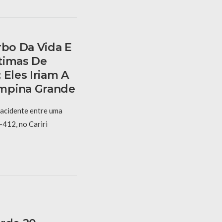
rbo Da Vida E
timas De
 Eles Iriam A
mpina Grande
 acidente entre uma
-412, no Cariri