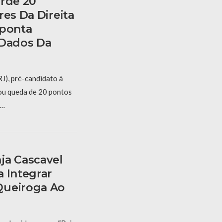
erde 20
res Da Direita
Aponta
 Dados Da
J), pré-candidato à
rou queda de 20 pontos
 …
ja Cascavel
 Integrar
Queiroga Ao