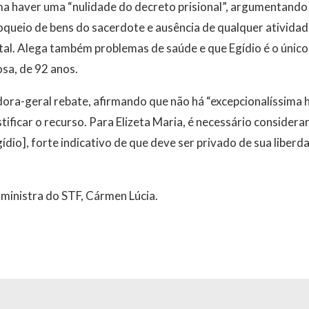
ma haver uma “nulidade do decreto prisional”, argumentando 
ueio de bens do sacerdote e ausência de qualquer atividade
tal. Alega também problemas de saúde e que Egídio é o único
sa, de 92 anos.
ora-geral rebate, afirmando que não há “excepcionalíssima h
stificar o recurso. Para Elizeta Maria, é necessário considera
ídio], forte indicativo de que deve ser privado de sua liberd
 ministra do STF, Cármen Lúcia.