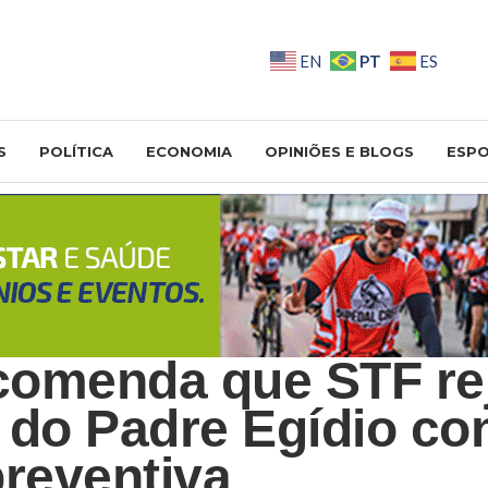
PT
EN
ES
S
POLÍTICA
ECONOMIA
OPINIÕES E BLOGS
ESP
omenda que STF rej
 do Padre Egídio co
preventiva