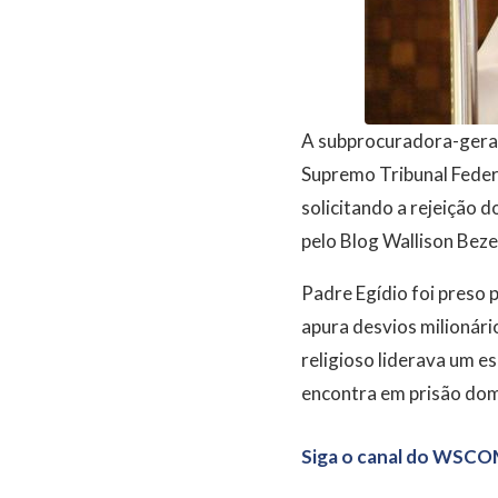
A subprocuradora-geral 
Supremo Tribunal Feder
solicitando a rejeição 
pelo Blog Wallison Beze
Padre Egídio foi preso
apura desvios milionári
religioso liderava um e
encontra em prisão domi
Siga o canal do WSCO