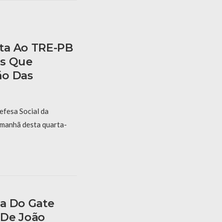
ta Ao TRE-PB
os Que
ão Das
efesa Social da
 manhã desta quarta-
a Do Gate
 De João