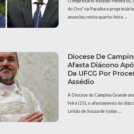
O empresário Rinaldo Medeiros, 
do Ovo” na Paraíba e proprietário
anunciou nesta quarta-feira …
Diocese De Campin
Afasta Diácono Ap
Da UFCG Por Proce
Assédio
A Diocese de Campina Grande anu
feira (15), o afastamento do diá
Leitão de Souza de todas …