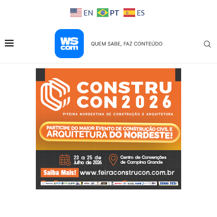
PT
EN
ES