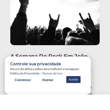
A Semana Do Rock Em João
Pessoa Promete Um Dos
Controle sua privacidade
Maiores Finais De Semana Do
Nosso site utiliza cookies para melhorar a navegação.
Política de Privacidade
–
Termos de Uso
Ano!
Aceitar
Customizar
Rejeitar
A Semana do Rock em João Pessoa tá destruidora!
Simplesmente teremos três grandes eventos em um
único final de semana, …