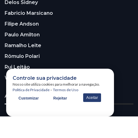
Delos Sidney
Fabricio Marsicano
Filipe Andson
Paulo Amilton
Ramalho Leite
Rômulo Polari
Rui Leitão
Walter Santos
Controle sua privacidade
Nosso site utiliza cookies para melhorar a navegação.
Política de Privacidade
–
Termos de Uso
ASSINE A NOSSA NEWSLETTER!
Aceitar
Customizar
Rejeitar
Receba nossa newsletter