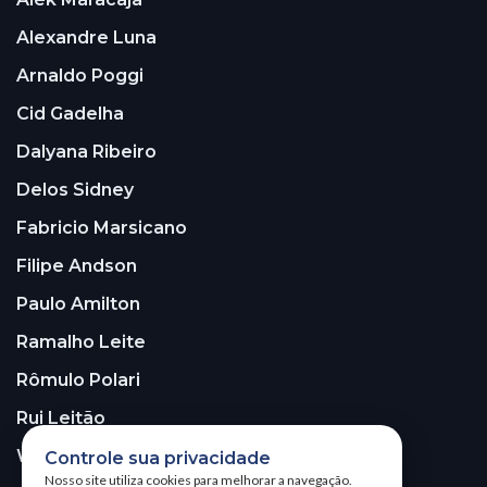
Alexandre Luna
Arnaldo Poggi
Cid Gadelha
Dalyana Ribeiro
Delos Sidney
Fabricio Marsicano
Filipe Andson
Paulo Amilton
Ramalho Leite
Rômulo Polari
Rui Leitão
Walter Santos
Controle sua privacidade
Nosso site utiliza cookies para melhorar a navegação.