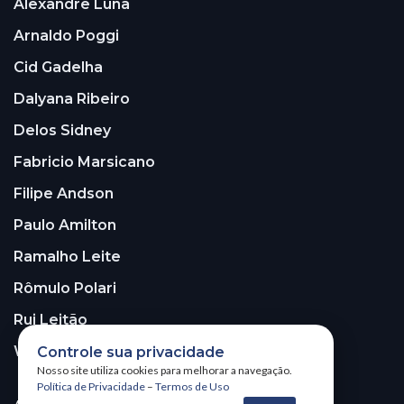
Alexandre Luna
Arnaldo Poggi
Cid Gadelha
Dalyana Ribeiro
Delos Sidney
Fabricio Marsicano
Filipe Andson
Paulo Amilton
Ramalho Leite
Rômulo Polari
Rui Leitão
Walter Santos
Controle sua privacidade
Nosso site utiliza cookies para melhorar a navegação.
Política de Privacidade
–
Termos de Uso