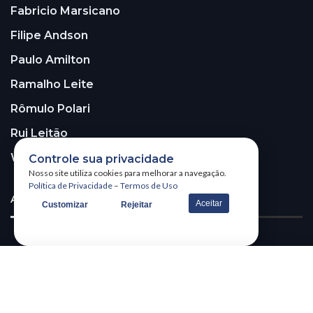
Fabricio Marsicano
Filipe Andson
Paulo Amilton
Ramalho Leite
Rômulo Polari
Rui Leitão
Walter Santos
Controle sua privacidade
Nosso site utiliza cookies para melhorar a navegação.
Política de Privacidade
–
Termos de Uso
ASSINE A NOSSA NEWSLETTER!
Aceitar
Customizar
Rejeitar
Receba nossa newsletter