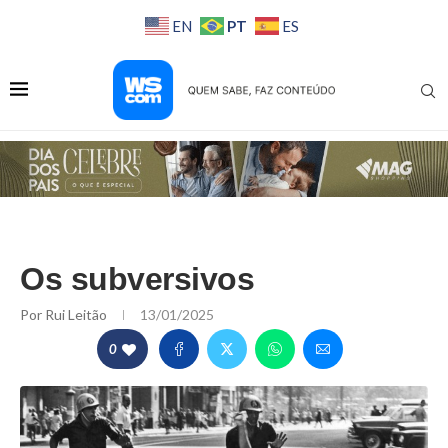
PT
EN
ES
Os subversivos
Por
Rui Leitão
13/01/2025
0