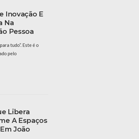
e Inovação E
a Na
ão Pessoa
para tudo”. Este é o
ado pelo
ue Libera
me A Espaços
 Em João