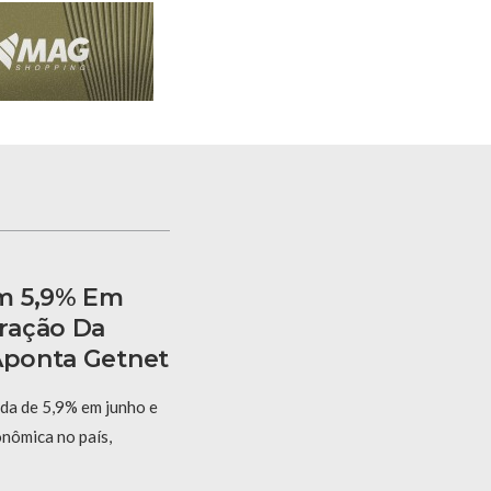
m 5,9% Em
ração Da
 Aponta Getnet
eda de 5,9% em junho e
onômica no país,