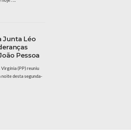
hoje”. …
a Junta Léo
ideranças
João Pessoa
Virgínia (PP) reuniu
na noite desta segunda-