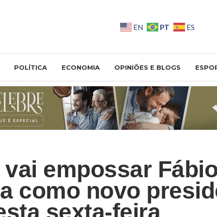
PT
EN
ES
POLÍTICA
ECONOMIA
OPINIÕES E BLOGS
ESPO
vai empossar Fábi
a como novo presid
sta sexta-feira