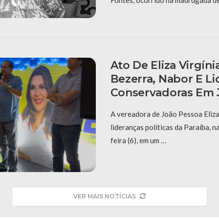
Fontes, ocorrido na madrugada de 
Ato De Eliza Virgíni
Bezerra, Nabor E L
Conservadoras Em 
A vereadora de João Pessoa Eliza 
lideranças políticas da Paraíba, 
feira (6), em um …
VER MAIS NOTÍCIAS