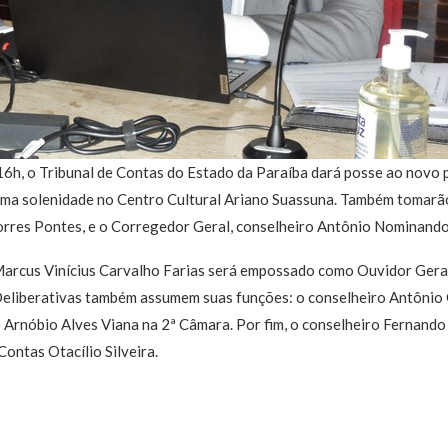
 16h, o Tribunal de Contas do Estado da Paraíba dará posse ao novo 
uma solenidade no Centro Cultural Ariano Suassuna. Também tomarã
orres Pontes, e o Corregedor Geral, conselheiro Antônio Nominando 
Marcus Vinícius Carvalho Farias será empossado como Ouvidor Geral.
eliberativas também assumem suas funções: o conselheiro Antônio 
 Arnóbio Alves Viana na 2ª Câmara. Por fim, o conselheiro Fernand
ontas Otacílio Silveira.