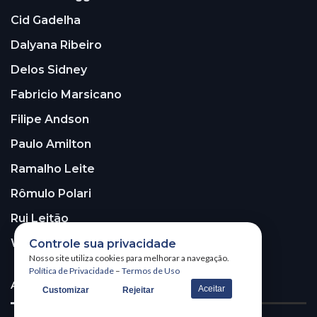
Cid Gadelha
Dalyana Ribeiro
Delos Sidney
Fabricio Marsicano
Filipe Andson
Paulo Amilton
Ramalho Leite
Rômulo Polari
Rui Leitão
Walter Santos
Controle sua privacidade
Nosso site utiliza cookies para melhorar a navegação.
Política de Privacidade
–
Termos de Uso
ASSINE A NOSSA NEWSLETTER!
Aceitar
Customizar
Rejeitar