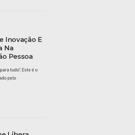
e Inovação E
a Na
ão Pessoa
para tudo”. Este é o
ado pelo
ue Libera