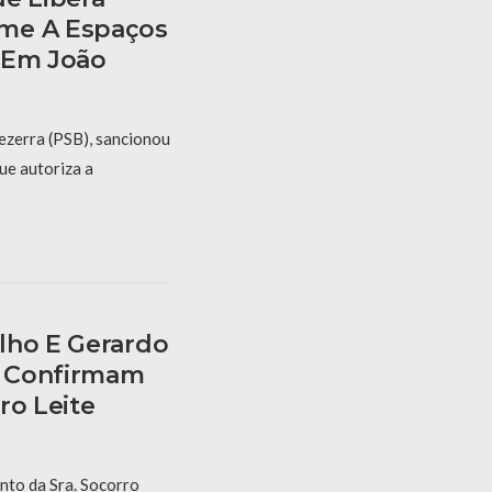
me A Espaços
 Em João
ezerra (PSB), sancionou
ue autoriza a
lho E Gerardo
E Confirmam
ro Leite
nto da Sra. Socorro