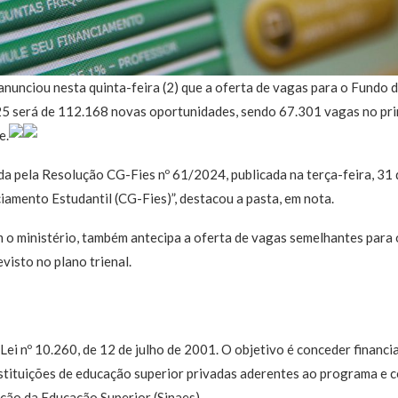
nunciou nesta quinta-feira (2) que a oferta de vagas para o Fundo 
25 será de 112.168 novas oportunidades, sendo 67.301 vagas no pr
e.
da pela Resolução CG-Fies nº 61/2024, publicada na terça-feira, 31
amento Estudantil (CG-Fies)”, destacou a pasta, em nota.
 o ministério, também antecipa a oferta de vagas semelhantes para 
isto no plano trienal.
a Lei nº 10.260, de 12 de julho de 2001. O objetivo é conceder financ
stituições de educação superior privadas aderentes ao programa e c
ção da Educação Superior (Sinaes).