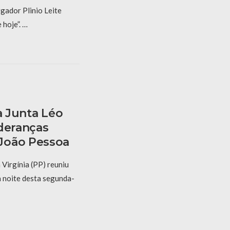
gador Plinio Leite
hoje”. …
a Junta Léo
ideranças
João Pessoa
Virgínia (PP) reuniu
na noite desta segunda-