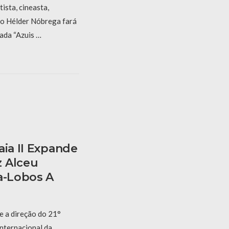
tista, cineasta,
no Hélder Nóbrega fará
ada “Azuis …
aia II Expande
z Alceu
a-Lobos A
e a direção do 21°
Internacional da