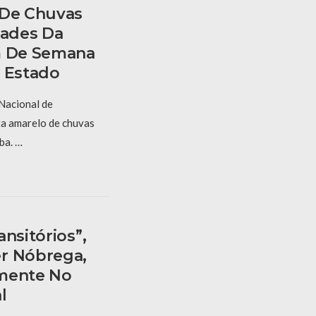
 De Chuvas
dades Da
m De Semana
o Estado
 Nacional de
ta amarelo de chuvas
ba. …
nsitórios”,
r Nóbrega,
amente No
l