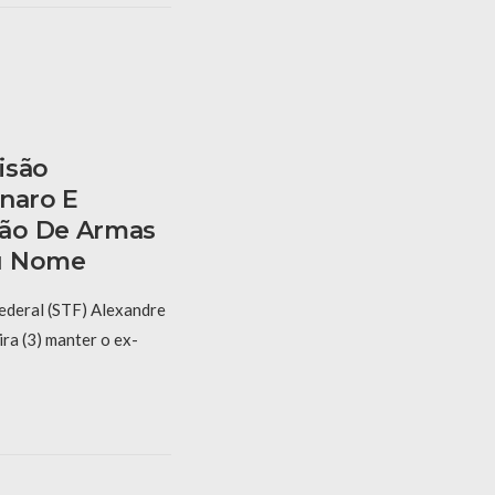
isão
onaro E
ão De Armas
u Nome
ederal (STF) Alexandre
ra (3) manter o ex-