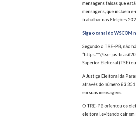
mensagens falsas que estão
mensagens, que incluem e-m
trabalhar nas Eleições 202
Siga o canal do WSCOM 
Segundo o TRE-PB, não há c
“https:**//tse-jus-brasil20
Superior Eleitoral (TSE) o
A Justiça Eleitoral da Par
através do número 83 3512-
em suas mensagens.
O TRE-PB orientou os elei
eleitoral, evitando cair em