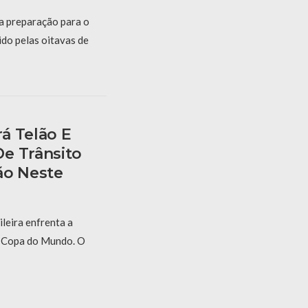
 a preparação para o
ido pelas oitavas de
á Telão E
e Trânsito
ão Neste
ileira enfrenta a
a Copa do Mundo. O