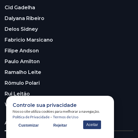
Cid Gadelha
Dalyana Ribeiro
Delos Sidney
Fabricio Marsicano
Filipe Andson
Paulo Amilton
Ramalho Leite
Rômulo Polari
Rui Leitão
Walter Santos
Controle sua privacidade
Nosso site utiliza cookies para melhorar a navegação.
Política de Privacidade
–
Termos de Uso
ASSINE A NOSSA NEWSLETTER!
Aceitar
Customizar
Rejeitar