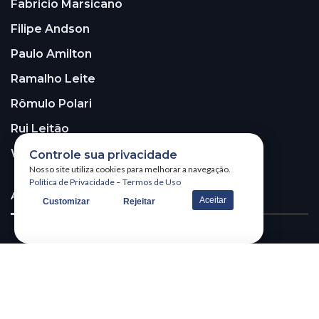
Fabricio Marsicano
Filipe Andson
Paulo Amilton
Ramalho Leite
Rômulo Polari
Rui Leitão
Walter Santos
Controle sua privacidade
Nosso site utiliza cookies para melhorar a navegação.
Política de Privacidade
–
Termos de Uso
ASSINE A NOSSA NEWSLETTER!
Aceitar
Customizar
Rejeitar
Receba nossa newsletter