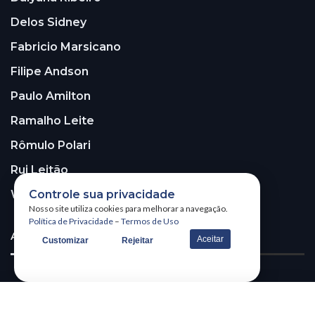
Delos Sidney
Fabricio Marsicano
Filipe Andson
Paulo Amilton
Ramalho Leite
Rômulo Polari
Rui Leitão
Controle sua privacidade
Walter Santos
Nosso site utiliza cookies para melhorar a navegação.
Política de Privacidade
–
Termos de Uso
ASSINE A NOSSA NEWSLETTER!
Aceitar
Customizar
Rejeitar
Receba nossa newsletter