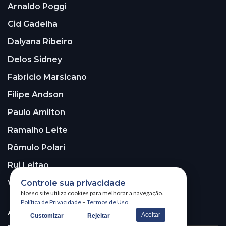
Arnaldo Poggi
Cid Gadelha
Dalyana Ribeiro
Delos Sidney
Fabricio Marsicano
Filipe Andson
Paulo Amilton
Ramalho Leite
Rômulo Polari
Rui Leitão
Controle sua privacidade
Walter Santos
Nosso site utiliza cookies para melhorar a navegação.
Política de Privacidade
–
Termos de Uso
ASSINE A NOSSA NEWSLETTER!
Aceitar
Customizar
Rejeitar