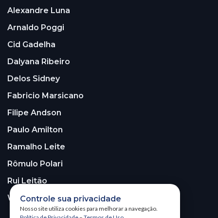
Alexandre Luna
Arnaldo Poggi
Cid Gadelha
Dalyana Ribeiro
Delos Sidney
Fabricio Marsicano
Filipe Andson
Paulo Amilton
Ramalho Leite
Rômulo Polari
Rui Leitão
Walter Santos
Controle sua privacidade
Nosso site utiliza cookies para melhorar a navegação.
Política de Privacidade
–
Termos de Uso