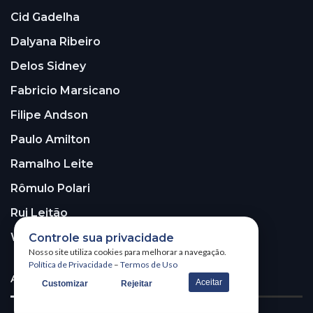
Cid Gadelha
Dalyana Ribeiro
Delos Sidney
Fabricio Marsicano
Filipe Andson
Paulo Amilton
Ramalho Leite
Rômulo Polari
Rui Leitão
Walter Santos
Controle sua privacidade
Nosso site utiliza cookies para melhorar a navegação.
Política de Privacidade
–
Termos de Uso
ASSINE A NOSSA NEWSLETTER!
Aceitar
Customizar
Rejeitar