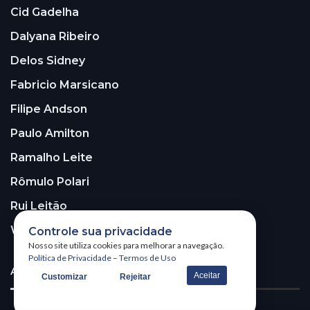
Cid Gadelha
Dalyana Ribeiro
Delos Sidney
Fabricio Marsicano
Filipe Andson
Paulo Amilton
Ramalho Leite
Rômulo Polari
Rui Leitão
Walter Santos
Controle sua privacidade
Nosso site utiliza cookies para melhorar a navegação.
Política de Privacidade
–
Termos de Uso
ASSINE A NOSSA NEWSLETTER!
Aceitar
Customizar
Rejeitar