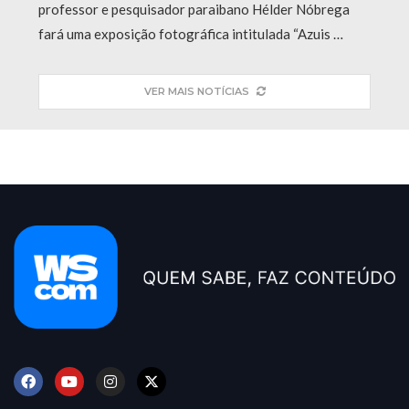
professor e pesquisador paraibano Hélder Nóbrega
fará uma exposição fotográfica intitulada “Azuis …
VER MAIS NOTÍCIAS