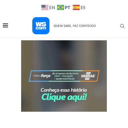
PT
EN
ES