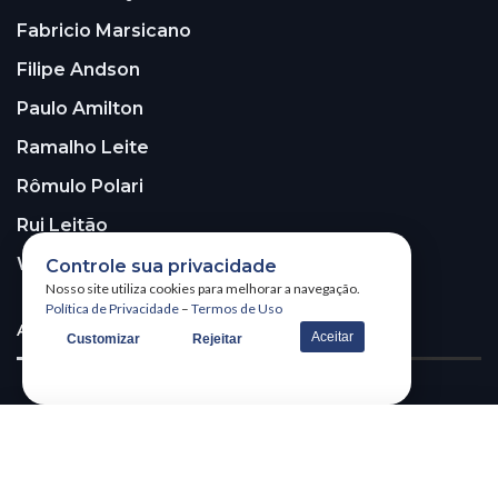
Fabricio Marsicano
Filipe Andson
Paulo Amilton
Ramalho Leite
Rômulo Polari
Rui Leitão
Walter Santos
Controle sua privacidade
Nosso site utiliza cookies para melhorar a navegação.
Política de Privacidade
–
Termos de Uso
ASSINE A NOSSA NEWSLETTER!
Aceitar
Customizar
Rejeitar
Receba nossa newsletter