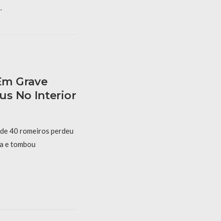
…
Em Grave
s No Interior
 de 40 romeiros perdeu
ta e tombou