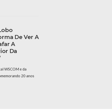
 Lobo
orma De Ver A
afar A
ior Da
”
rtal WSCOM e da
omemorando 20 anos