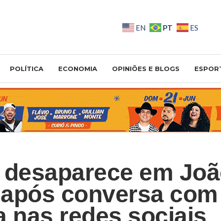
PT
EN
ES
POLÍTICA
ECONOMIA
OPINIÕES E BLOGS
ESPOR
 desaparece em Jo
após conversa com
a nas redes sociais