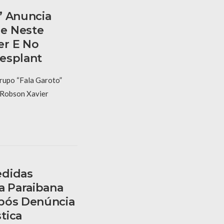
” Anuncia
e Neste
er E No
esplant
rupo “Fala Garoto”
e Robson Xavier
edidas
a Paraibana
Após Denúncia
tica