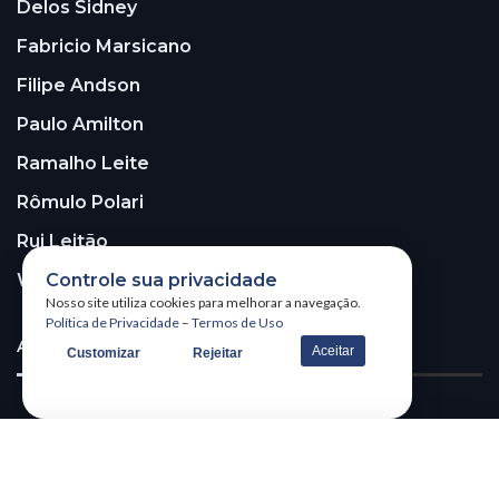
Delos Sidney
Fabricio Marsicano
Filipe Andson
Paulo Amilton
Ramalho Leite
Rômulo Polari
Rui Leitão
Controle sua privacidade
Walter Santos
Nosso site utiliza cookies para melhorar a navegação.
Política de Privacidade
–
Termos de Uso
ASSINE A NOSSA NEWSLETTER!
Aceitar
Customizar
Rejeitar
Receba nossa newsletter