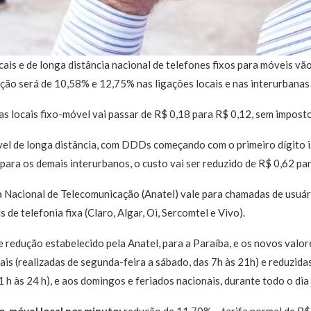
ais e de longa distância nacional de telefones fixos para móveis vão 
ção será de 10,58% e 12,75% nas ligações locais e nas interurbanas
 locais fixo-móvel vai passar de R$ 0,18 para R$ 0,12, sem imposto
el de longa distância, com DDDs começando com o primeiro dígito i
 para os demais interurbanos, o custo vai ser reduzido de R$ 0,62 pa
 Nacional de Telecomunicação (Anatel) vale para chamadas de usuár
 de telefonia fixa (Claro, Algar, Oi, Sercomtel e Vivo).
e redução estabelecido pela Anatel, para a Paraíba, e os novos valo
s (realizadas de segunda-feira a sábado, das 7h às 21h) e reduzidas
 h às 24 h), e aos domingos e feriados nacionais, durante todo o dia (
o-móvel local por minuto:
redução de 11,70% – tarifa normal de R$ 