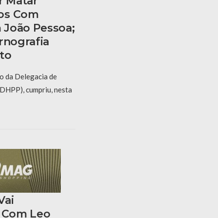
 Matar
nos Com
 João Pessoa;
rnografia
to
io da Delegacia de
(DHPP), cumpriu, nesta
Vai
o Com Leo