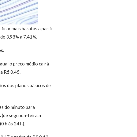
ficar mais baratas a partir
 de 3,98% a 7,41%.
s.
gual o preço médio cairá
ra R$ 0,45.
ios dos planos básicos de
res do minuto para
 (de segunda-feira a
0 h às 24 h).
0,17 e reduzida R$ 0,12.