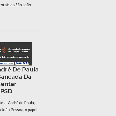
utorais do São João
ndré De Paula
Bancada Da
mentar
o PSD
ria, André de Paula,
m João Pessoa, o papel