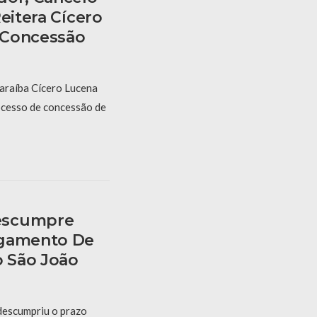
Reitera Cícero
 Concessão
araíba Cícero Lucena
ocesso de concessão de
escumpre
agamento De
o São João
descumpriu o prazo