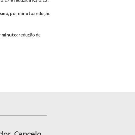
esmo, por minuto:
redução
r minuto:
redução de
dor, Cancelo