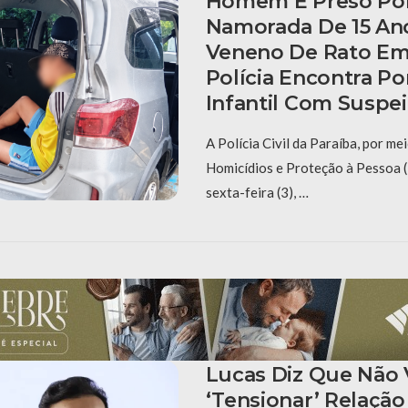
Homem É Preso Por
Namorada De 15 A
Veneno De Rato Em
Polícia Encontra Po
Infantil Com Suspei
A Polícia Civil da Paraíba, por me
Homicídios e Proteção à Pessoa 
sexta-feira (3), …
Lucas Diz Que Não 
‘tensionar’ Relaçã