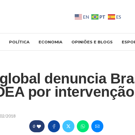
PT
EN
ES
POLÍTICA
ECONOMIA
OPINIÕES E BLOGS
ESPO
 global denuncia Bras
EA por intervenção 
02/2018
0