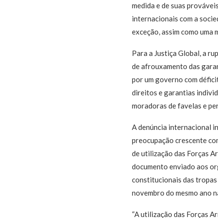
medida e de suas provávei
internacionais com a socie
exceção, assim como uma ma
Para a Justiça Global, a r
de afrouxamento das garant
por um governo com déficit
direitos e garantias indiv
moradoras de favelas e per
A denúncia internacional i
preocupação crescente com 
de utilização das Forças A
documento enviado aos org
constitucionais das tropas
novembro do mesmo ano na 
“A utilização das Forças A