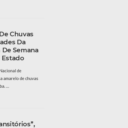
 De Chuvas
dades Da
m De Semana
o Estado
 Nacional de
ta amarelo de chuvas
ba. …
nsitórios”,