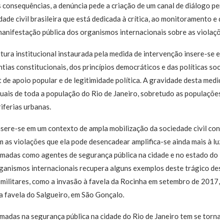
s consequências, a denúncia pede a criação de um canal de diálogo 
dade civil brasileira que está dedicada à crítica, ao monitoramento 
nifestação pública dos organismos internacionais sobre as violaçõe
uptura institucional instaurada pela medida de intervenção insere-se
ias constitucionais, dos princípios democráticos e das políticas soci
 de apoio popular e de legitimidade política. A gravidade desta medi
iduais de toda a população do Rio de Janeiro, sobretudo as populaçõe
iferias urbanas.
nsere-se em um contexto de ampla mobilização da sociedade civil cont
as violações que ela pode desencadear amplifica-se ainda mais à lu
rmadas como agentes de segurança pública na cidade e no estado do 
anismos internacionais recupera alguns exemplos deste trágico de
 militares, como a invasão à favela da Rocinha em setembro de 2017,
favela do Salgueiro, em São Gonçalo.
rmadas na segurança pública na cidade do Rio de Janeiro tem se tor