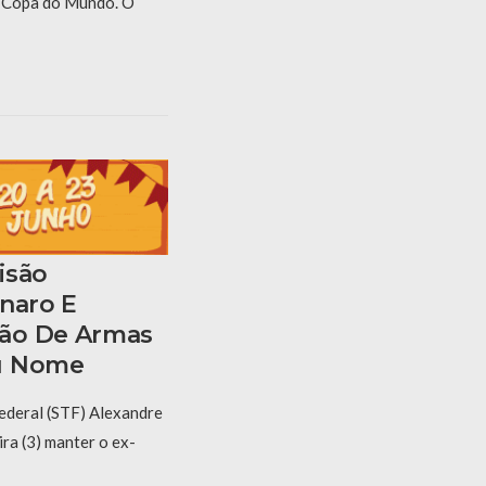
a Copa do Mundo. O
isão
onaro E
ão De Armas
u Nome
ederal (STF) Alexandre
ra (3) manter o ex-