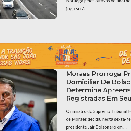
Noruega pelas oitavas de final d
jogo será …
Moraes Prorroga Pr
Domiciliar De Bols
Determina Apreens
Registradas Em Se
O ministro do Supremo Tribunal F
de Moraes decidiu nesta sexta-fei
presidente Jair Bolsonaro em …