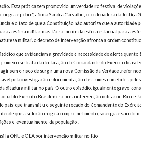
ção. Esta prática tem promovido um verdadeiro festival de violaçõe
 negra e pobre”, afirma Sandra Carvalho, coordenadora da Justiça G
ncia é o fato de que a Constituição não autoriza que a autoridade po
 para a esfera militar, mas tão somente da esfera estadual para a esfer
atureza militar’, o decreto de intervenção afronta a ordem constituci
isódios que evidenciam a gravidade e necessidade de alerta quanto 
 primeiro se trata da declaração do Comandante do Exército brasileir
 agir sem o risco de surgir uma nova Comissão da Verdade”, referin
nsável pela investigação e documentação dos crimes cometidos pelo
 da ditadura militar no país. O outro episódio, igualmente grave, co
ocial do Exército Brasileiro sobre a intervenção militar no Rio de J
do país, que transmitiu o seguinte recado do Comandante do Exército
tende que a solução exigirá comprometimento, sinergia e sacrifíci
uições e, eventualmente, da população”.
asil à ONU e OEA por intervenção militar no Rio