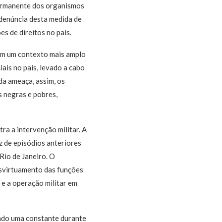
permanente dos organismos
e denúncia desta medida de
s de direitos no país.
 em um contexto mais amplo
ais no país, levado a cabo
da ameaça, assim, os
s negras e pobres,
ra a intervenção militar. A
z de episódios anteriores
Rio de Janeiro. O
svirtuamento das funções
 e a operação militar em
nado uma constante durante