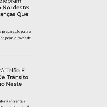
Celebram
 Nordeste:
rianças Que
 a preparação para o
ido pelas oitavas de
á Telão E
e Trânsito
ão Neste
ileira enfrenta a