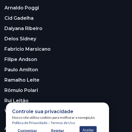
Arnaldo Poggi
Cid Gadelha
Dalyana Ribeiro
Delos Sidney
Fabricio Marsicano
Filipe Andson
Paulo Amilton
Ramalho Leite
Rômulo Polari
Rui Leitão
Walter Santos
Controle sua privacidade
Nosso site utiliza cookies para melhorar a navegação.
Política de Privacidade
–
Termos de Uso
ASSINE A NOSSA NEWSLETTER!
Aceitar
Customizar
Rejeitar