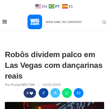
PT
EN
ES
Robôs dividem palco em
Las Vegas com dançarinas
reais
Por
Portal WSCOM
10/01/2018
0