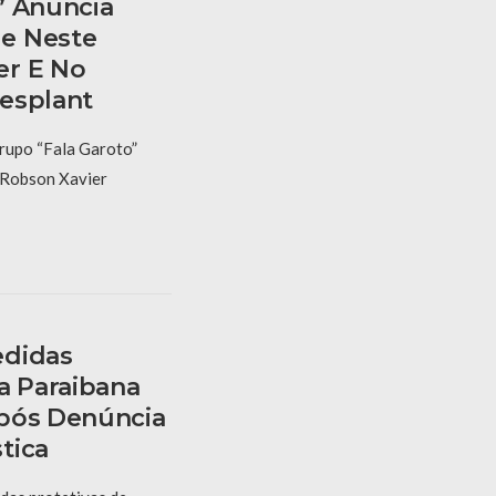
” Anuncia
e Neste
er E No
esplant
rupo “Fala Garoto”
e Robson Xavier
edidas
a Paraibana
Após Denúncia
tica