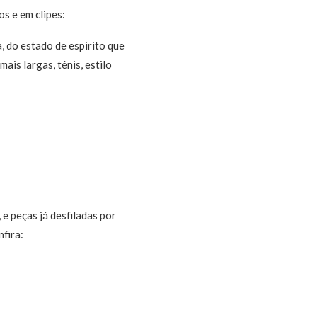
s e em clipes:
, do estado de espirito que
ais largas, tênis, estilo
 e peças já desfiladas por
fira: