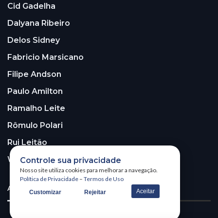
Cid Gadelha
Dalyana Ribeiro
Delos Sidney
Fabricio Marsicano
Filipe Andson
Paulo Amilton
Ramalho Leite
Rômulo Polari
Rui Leitão
Walter Santos
Controle sua privacidade
Nosso site utiliza cookies para melhorar a navegação.
Política de Privacidade
–
Termos de Uso
ASSINE A NOSSA NEWSLETTER!
Aceitar
Customizar
Rejeitar